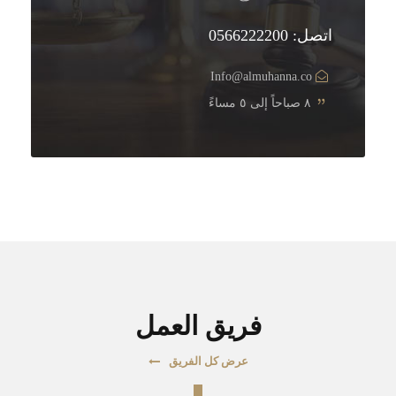
اتصل: 0566222200
Info@almuhanna.co
٨ صباحاً إلى ٥ مساءً
فريق العمل
عرض كل الفريق