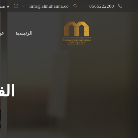
0566222200
·
Info@almuhanna.co
·
٨ صباحاً إلى ٥ مساءً
الرئيسية
عن
الف