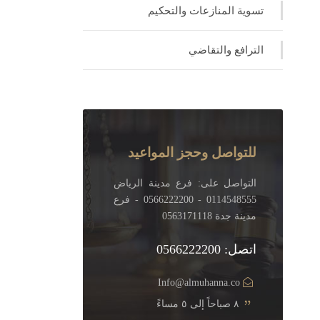
تسوية المنازعات والتحكيم
الترافع والتقاضي
للتواصل وحجز المواعيد
التواصل على: فرع مدينة الرياض
0114548555 - 0566222200 - فرع
مدينة جدة 0563171118
اتصل: 0566222200
Info@almuhanna.co
٨ صباحاً إلى ٥ مساءً